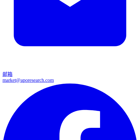
邮箱
market@aporesearch.com