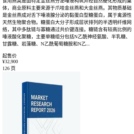
食用燕窝是由特定金丝燕分泌唾液构筑并经自然硬化形成的巢
体，商业原料主要来源于爪哇金丝燕和大金丝燕。其物质基础
是金丝燕成对舌下唾液腺分泌的黏蛋白型糖蛋白，属于禽源性
天然生物聚合物。糖蛋白大分子形成层状排列的半透明纤维网
络，其中多肽链与寡糖通过共价键连接。糖链含有较高比例的
唾液酸化聚糖，主要单糖组分包括N乙酰神经氨酸、半乳糖、
甘露糖、岩藻糖、N乙酰葡萄糖胺和N乙...
起售价
¥32,900
126
页