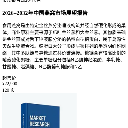
市场报告
2026年8月
2026–2032年中国燕窝市场展望报告
食用燕窝是由特定金丝燕分泌唾液构筑并经自然硬化形成的巢
体，商业原料主要来源于爪哇金丝燕和大金丝燕。其物质基础
是金丝燕成对舌下唾液腺分泌的黏蛋白型糖蛋白，属于禽源性
天然生物聚合物。糖蛋白大分子形成层状排列的半透明纤维网
络，其中多肽链与寡糖通过共价键连接。糖链含有较高比例的
唾液酸化聚糖，主要单糖组分包括N乙酰神经氨酸、半乳糖、
甘露糖、岩藻糖、N乙酰葡萄糖胺和N乙...
起售价
¥22,900
120
页